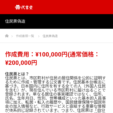
住民票偽造
ホーム
作成書類一覧
住民票偽造
作成費用：¥100,000円(通常価格：
¥200,000円
住民票とは？
住民票とは、市区町村が住民の居住関係を公的に証明す
るために作成・管理する公文書です。住民基本台帳法に
基づき、日本国内に住所を有する全ての人（外国人住民
を含む）が、現在住んでいる市区町村に届け出ることで
登録されます。単なる居住の事実確認ではなく、住所、
氏名、生年月日、性別、世帯構成といった基本的人員事
項に加え、転居・転入の履歴や、国民健康保険や国民年
金の加入情報など、行政サービスと直結する重要な情報
が体系的に記録されています。つまり、住民票は「自分