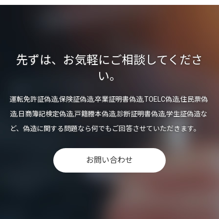
先ずは、お気軽にご相談してくださ
い。
運転免許証偽造,保険証偽造,卒業証明書偽造,TOELC偽造,住民票偽
造,日商簿記検定偽造,戸籍謄本偽造,診断証明書偽造,学生証偽造な
ど、偽造に関する問題なら何でもご回答させていただきます。
お問い合わせ