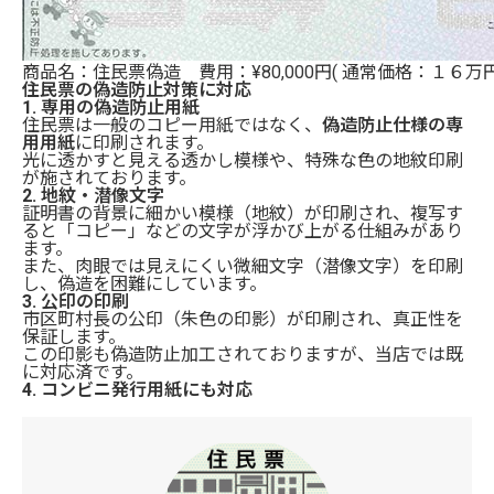
商品名：住民票偽造 費用：¥80,000円( 通常価格：１６万
住民票の偽造防止対策に対応
1.
専用の偽造防止用紙
住民票は一般のコピー用紙ではなく、
偽造防止仕様の専
用用紙
に印刷されます。
光に透かすと見える透かし模様や、特殊な色の地紋印刷
が施されております。
2.
地紋・潜像文字
証明書の背景に細かい模様（地紋）が印刷され、複写す
ると「コピー」などの文字が浮かび上がる仕組みがあり
ます。
また、肉眼では見えにくい微細文字（潜像文字）を印刷
し、偽造を困難にしています。
3.
公印の印刷
市区町村長の公印（朱色の印影）が印刷され、真正性を
保証します。
この印影も偽造防止加工されておりますが、当店では既
に対応済です。
4.
コンビニ発行用紙にも対応