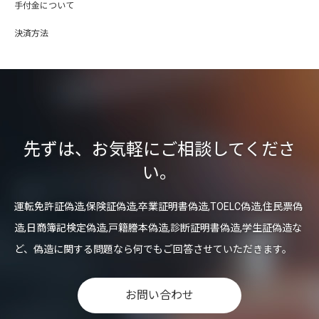
手付金について
決済方法
先ずは、お気軽にご相談してくださ
い。
運転免許証偽造,保険証偽造,卒業証明書偽造,TOELC偽造,住民票偽
造,日商簿記検定偽造,戸籍謄本偽造,診断証明書偽造,学生証偽造な
ど、偽造に関する問題なら何でもご回答させていただきます。
お問い合わせ