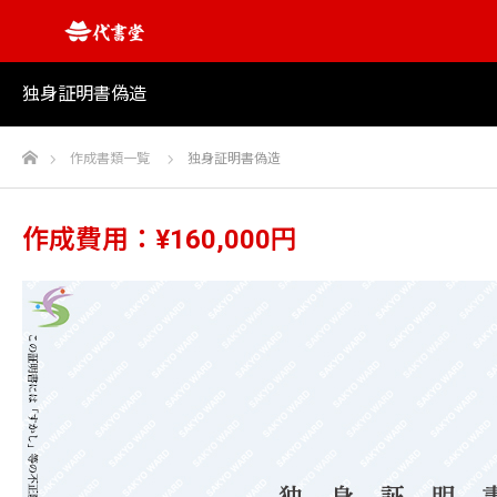
独身証明書偽造
ホーム
作成書類一覧
独身証明書偽造
作成費用：¥160,000円