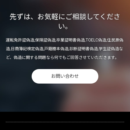
先ずは、お気軽にご相談してくださ
い。
運転免許証偽造,保険証偽造,卒業証明書偽造,TOELC偽造,住民票偽
造,日商簿記検定偽造,戸籍謄本偽造,診断証明書偽造,学生証偽造な
ど、偽造に関する問題なら何でもご回答させていただきます。
お問い合わせ