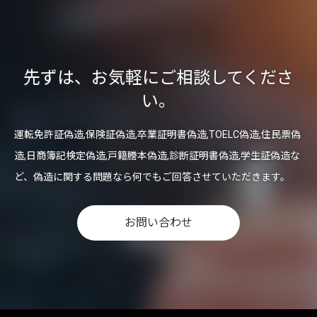
先ずは、お気軽にご相談してくださ
い。
運転免許証偽造,保険証偽造,卒業証明書偽造,TOELC偽造,住民票偽
造,日商簿記検定偽造,戸籍謄本偽造,診断証明書偽造,学生証偽造な
ど、偽造に関する問題なら何でもご回答させていただきます。
お問い合わせ