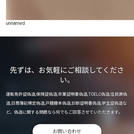
unnamed
先ずは、お気軽にご相談してくださ
い。
運転免許証偽造,保険証偽造,卒業証明書偽造,TOELC偽造,住民票偽
造,日商簿記検定偽造,戸籍謄本偽造,診断証明書偽造,学生証偽造な
ど、偽造に関する問題なら何でもご回答させていただきます。
お問い合わせ