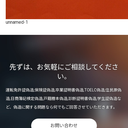
unnamed-1
先ずは、お気軽にご相談してくださ
い。
運転免許証偽造,保険証偽造,卒業証明書偽造,TOELC偽造,住民票偽
造,日商簿記検定偽造,戸籍謄本偽造,診断証明書偽造,学生証偽造な
ど、偽造に関する問題なら何でもご回答させていただきます。
お問い合わせ