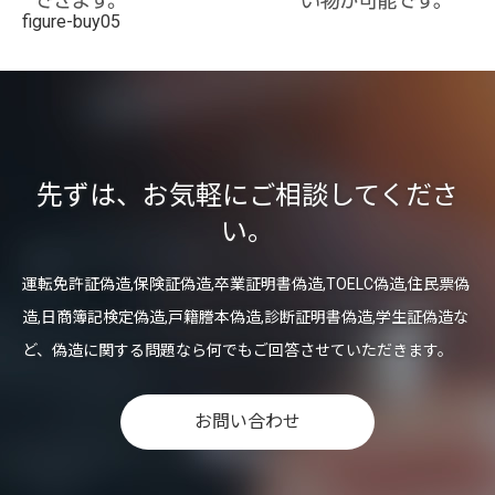
figure-buy05
先ずは、お気軽にご相談してくださ
い。
運転免許証偽造,保険証偽造,卒業証明書偽造,TOELC偽造,住民票偽
造,日商簿記検定偽造,戸籍謄本偽造,診断証明書偽造,学生証偽造な
ど、偽造に関する問題なら何でもご回答させていただきます。
お問い合わせ