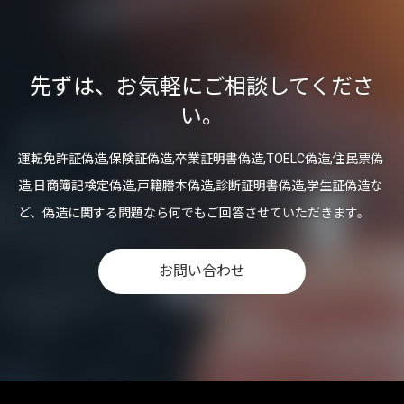
先ずは、お気軽にご相談してくださ
い。
運転免許証偽造,保険証偽造,卒業証明書偽造,TOELC偽造,住民票偽
造,日商簿記検定偽造,戸籍謄本偽造,診断証明書偽造,学生証偽造な
ど、偽造に関する問題なら何でもご回答させていただきます。
お問い合わせ