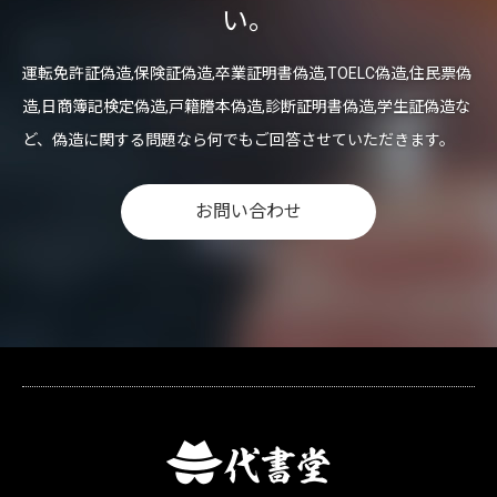
い。
運転免許証偽造,保険証偽造,卒業証明書偽造,TOELC偽造,住民票偽
造,日商簿記検定偽造,戸籍謄本偽造,診断証明書偽造,学生証偽造な
ど、偽造に関する問題なら何でもご回答させていただきます。
お問い合わせ