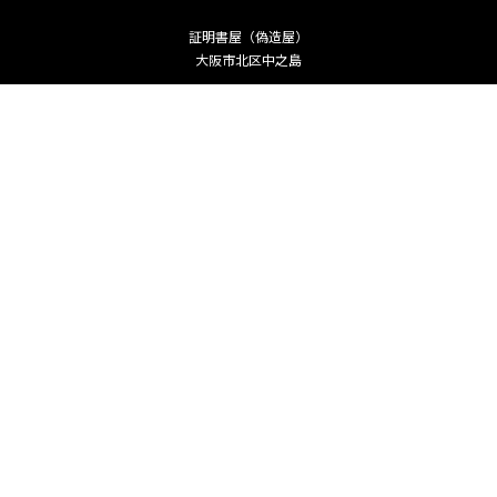
証明書屋（偽造屋）
大阪市北区中之島
Copyright ©
卒業証明書・運転免許証偽造ー「何でも代書堂」