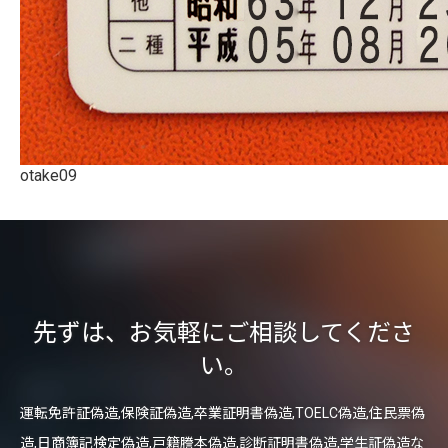
otake09
先ずは、お気軽にご相談してくださ
い。
運転免許証偽造,保険証偽造,卒業証明書偽造,TOELC偽造,住民票偽
造,日商簿記検定偽造,戸籍謄本偽造,診断証明書偽造,学生証偽造な