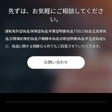
先ずは、お気軽にご相談してくださ
い。
運転免許証偽造,保険証偽造,卒業証明書偽造,TOELC偽造,住民票偽
造,日商簿記検定偽造,戸籍謄本偽造,診断証明書偽造,学生証偽造な
ど、偽造に関する問題なら何でもご回答させていただきます。
お問い合わせ