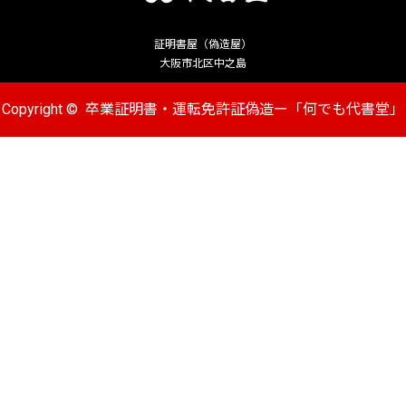
証明書屋（偽造屋）
大阪市北区中之島
Copyright ©
卒業証明書・運転免許証偽造ー「何でも代書堂」