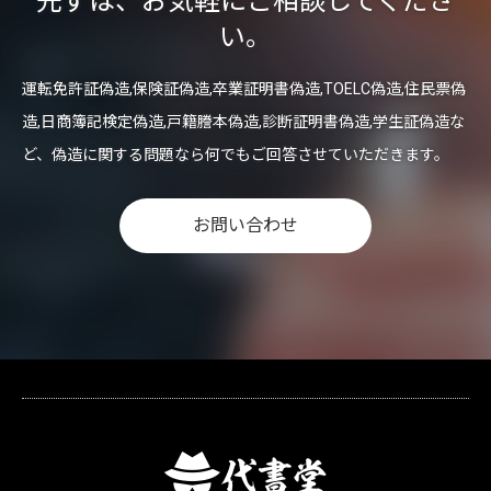
先ずは、お気軽にご相談してくださ
い。
運転免許証偽造,保険証偽造,卒業証明書偽造,TOELC偽造,住民票偽
造,日商簿記検定偽造,戸籍謄本偽造,診断証明書偽造,学生証偽造な
ど、偽造に関する問題なら何でもご回答させていただきます。
お問い合わせ