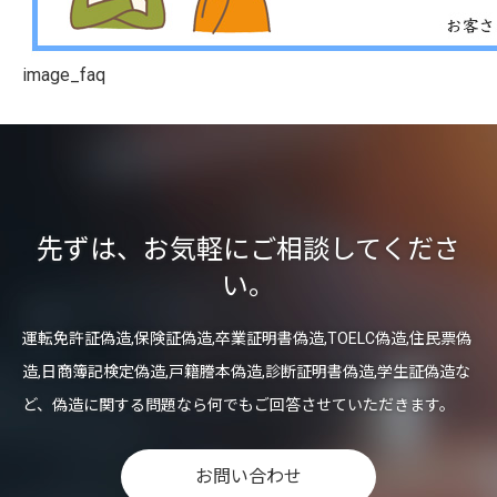
image_faq
先ずは、お気軽にご相談してくださ
い。
運転免許証偽造,保険証偽造,卒業証明書偽造,TOELC偽造,住民票偽
造,日商簿記検定偽造,戸籍謄本偽造,診断証明書偽造,学生証偽造な
ど、偽造に関する問題なら何でもご回答させていただきます。
お問い合わせ