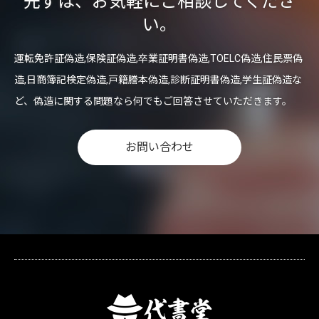
先ずは、お気軽にご相談してくださ
い。
運転免許証偽造,保険証偽造,卒業証明書偽造,TOELC偽造,住民票偽
造,日商簿記検定偽造,戸籍謄本偽造,診断証明書偽造,学生証偽造な
ど、偽造に関する問題なら何でもご回答させていただきます。
お問い合わせ