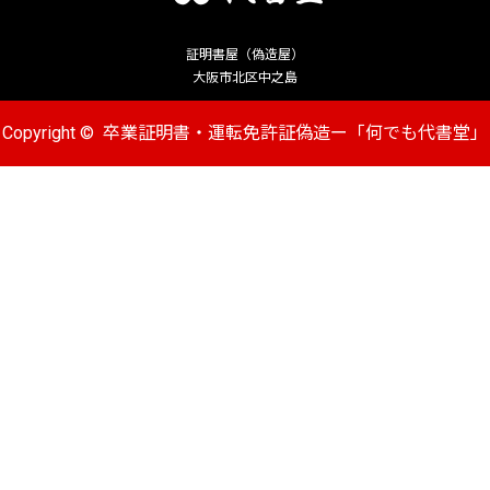
証明書屋（偽造屋）
大阪市北区中之島
Copyright ©
卒業証明書・運転免許証偽造ー「何でも代書堂」