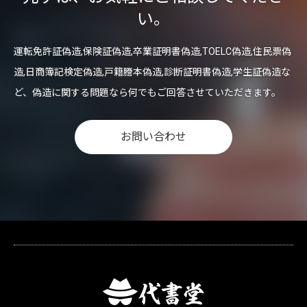
い。
運転免許証偽造,保険証偽造,卒業証明書偽造,TOELC偽造,住民票偽
造,日商簿記検定偽造,戸籍謄本偽造,診断証明書偽造,学生証偽造な
ど、偽造に関する問題なら何でもご回答させていただきます。
お問い合わせ