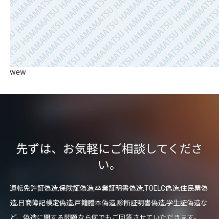
wew
先ずは、お気軽にご相談してくださ
い。
運転免許証偽造,保険証偽造,卒業証明書偽造,TOELC偽造,住民票偽
造,日商簿記検定偽造,戸籍謄本偽造,診断証明書偽造,学生証偽造な
ど、偽造に関する問題なら何でもご回答させていただきます。