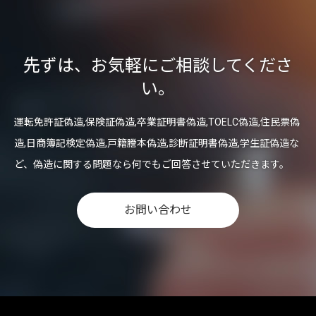
先ずは、お気軽にご相談してくださ
い。
運転免許証偽造,保険証偽造,卒業証明書偽造,TOELC偽造,住民票偽
造,日商簿記検定偽造,戸籍謄本偽造,診断証明書偽造,学生証偽造な
ど、偽造に関する問題なら何でもご回答させていただきます。
お問い合わせ