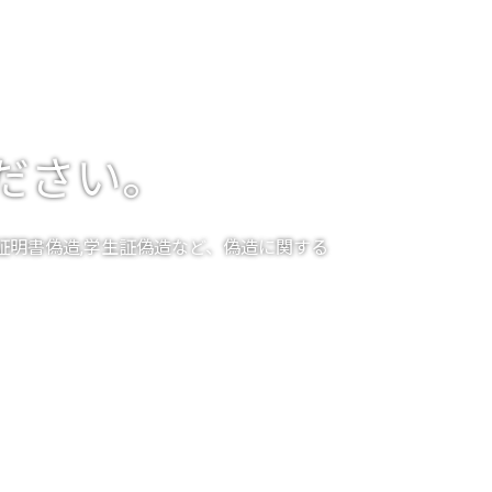
ださい。
診断証明書偽造,学生証偽造など、偽造に関する