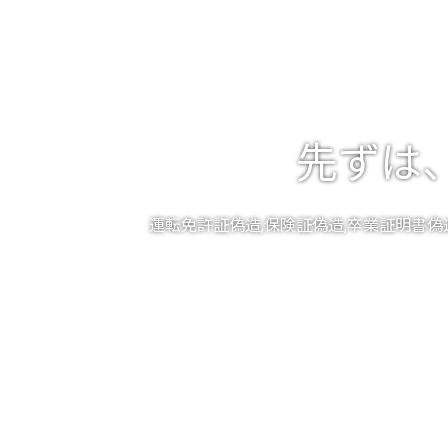
先ずは
運転免許証偽造,保険証偽造,卒業証明書偽造