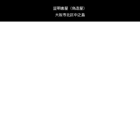
証明書屋（偽造屋）
大阪市北区中之島
Copyright ©
卒業証明書・運転免許証偽造ー「何でも代書堂」