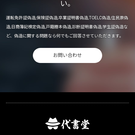
い。
運転免許証偽造,保険証偽造,卒業証明書偽造,TOELC偽造,住民票偽
造,日商簿記検定偽造,戸籍謄本偽造,診断証明書偽造,学生証偽造な
ど、偽造に関する問題なら何でもご回答させていただきます。
お問い合わせ